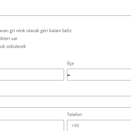
rı gri renk olacak geri kalanı beliz
kleri var
ıdı sökülecek
İlçe
Telefon