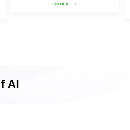
TEKLIF AL
f Al