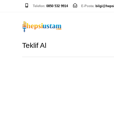
Telefon:
0850 532 9914
E-Posta:
bilgi@heps
Teklif Al