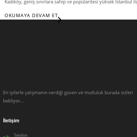
Kadıköy, geniş sınırlara sahip ve popülaritesi yüksek İstanbul i
OKUMAYA DEVAM ET
En iyilerle çalışmanın verdiği güven ve mutluluk burada sizleri
bekliyor…
İletişim
Telefon