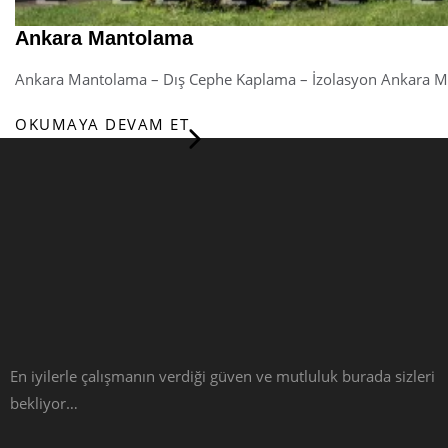
Ankara Mantolama
Ankara Mantolama – Dış Cephe Kaplama – İzolasyon Ankara 
OKUMAYA DEVAM ET
En iyilerle çalışmanın verdiği güven ve mutluluk burada sizleri
bekliyor…