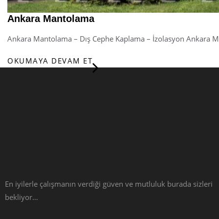
Ankara Mantolama
Ankara Mantolama – Dış Cephe Kaplama – İzolasyon Ankara 
OKUMAYA DEVAM ET
En iyilerle çalışmanın verdiği güven ve mutluluk burada sizleri
bekliyor…