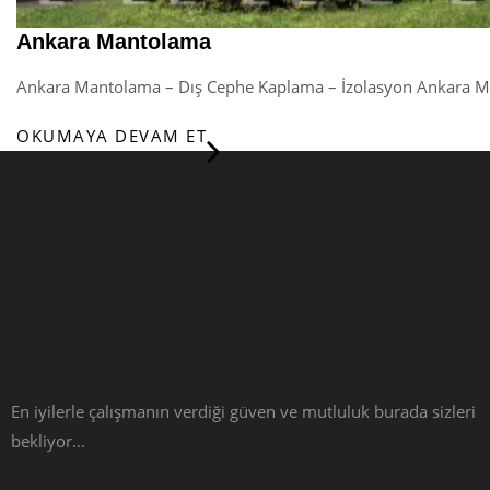
Ankara Mantolama
Ankara Mantolama – Dış Cephe Kaplama – İzolasyon Ankara 
OKUMAYA DEVAM ET
En iyilerle çalışmanın verdiği güven ve mutluluk burada sizleri
bekliyor…