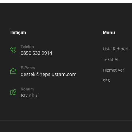
İletişim
Menu
Telefon
Usta Rehberi
0850 532 9914
Teklif Al
E-Posta
Hizmet Ver
destek@hepsiustam.com
SSS
Konum
İstanbul