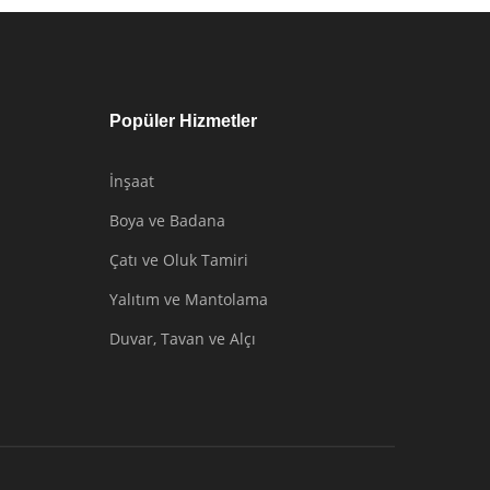
Popüler Hizmetler
İnşaat
Boya ve Badana
Çatı ve Oluk Tamiri
Yalıtım ve Mantolama
Duvar, Tavan ve Alçı