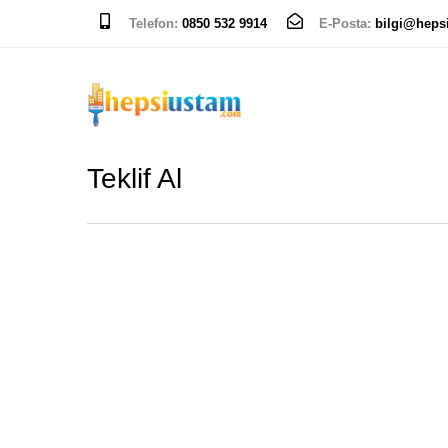
Telefon:
0850 532 9914
E-Posta:
bilgi@heps
Teklif Al