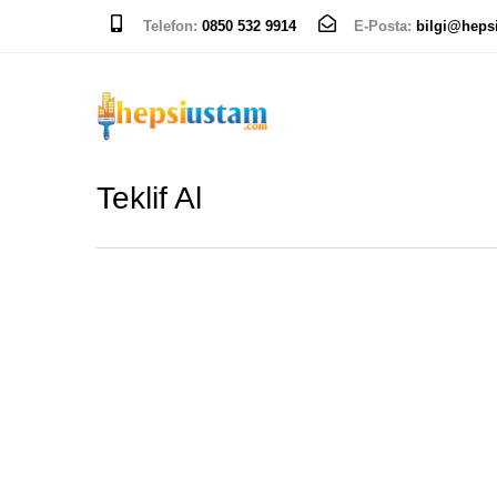
Telefon:
0850 532 9914
E-Posta:
bilgi@heps
Teklif Al