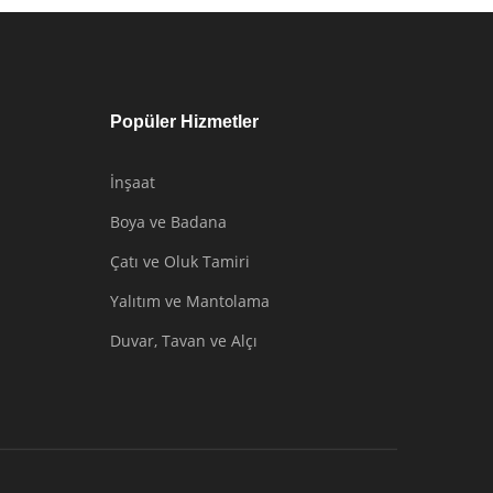
Popüler Hizmetler
İnşaat
Boya ve Badana
Çatı ve Oluk Tamiri
Yalıtım ve Mantolama
Duvar, Tavan ve Alçı