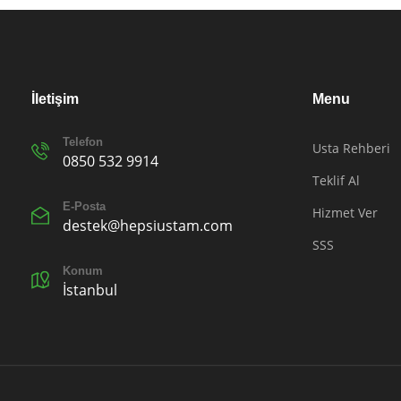
İletişim
Menu
Telefon
Usta Rehberi
0850 532 9914
Teklif Al
E-Posta
Hizmet Ver
destek@hepsiustam.com
SSS
Konum
İstanbul