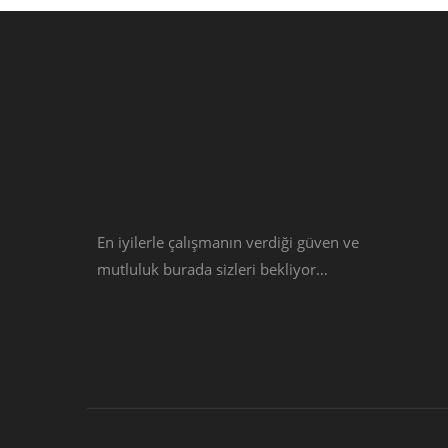
En iyilerle çalışmanın verdiği güven ve
mutluluk burada sizleri bekliyor…