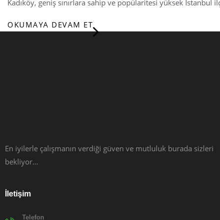
Kadıköy, geniş sınırlara sahip ve popülaritesi yüksek İstanbul i
OKUMAYA DEVAM ET
En iyilerle çalışmanın verdiği güven ve mutluluk burada sizleri
bekliyor…
İletişim
Telefon