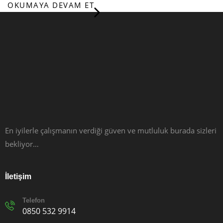
OKUMAYA DEVAM ET
En iyilerle çalışmanın verdiği güven ve mutluluk burada sizleri
bekliyor…
İletişim
Telefon
0850 532 9914