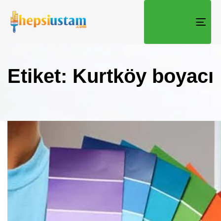
TOGG
Etiket: Kurtköy boyacı