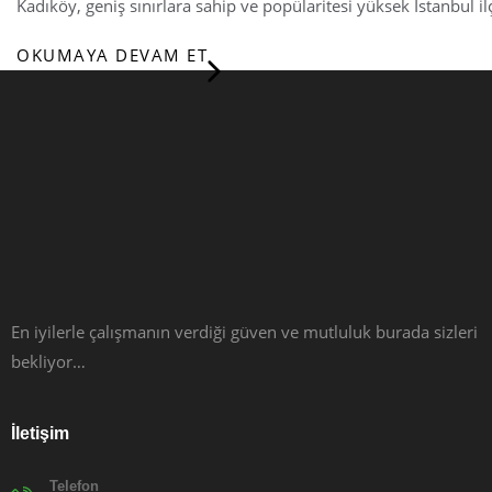
Kadıköy, geniş sınırlara sahip ve popülaritesi yüksek İstanbul i
OKUMAYA DEVAM ET
En iyilerle çalışmanın verdiği güven ve mutluluk burada sizleri
bekliyor…
İletişim
Telefon