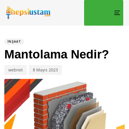
TOGG
PUBLISHED
Author
Published
IN:
on:
İNŞAAT
Mantolama Nedir?
webnet
8 Mayıs 2023